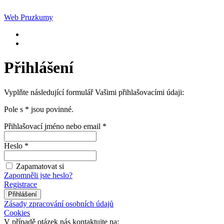
Web Pruzkumy
Přihlášení
Vyplňte následující formulář Vašimi přihlašovacími údaji:
Pole s
*
jsou povinné.
Přihlašovací jméno nebo email
*
Heslo
*
Zapamatovat si
Zapomněli jste heslo?
Registrace
Zásady zpracování osobních údajů
Cookies
V případě otázek nás kontaktujte na: